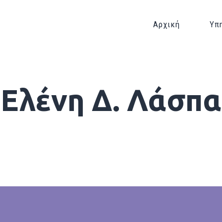
Αρχική
Υπ
Ελένη Δ. Λάσπα